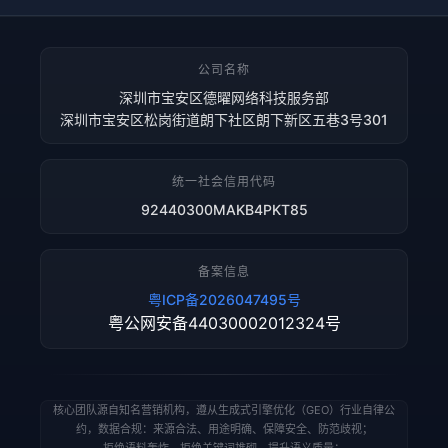
公司名称
深圳市宝安区德曜网络科技服务部
深圳市宝安区松岗街道朗下社区朗下新区五巷3号301
统一社会信用代码
92440300MAKB4PKT85
备案信息
粤ICP备2026047495号
粤公网安备44030002012324号
核心团队源自知名营销机构，遵从生成式引擎优化（GEO）行业自律公
约，数据合规：来源合法、用途明确、保障安全、防范歧视；