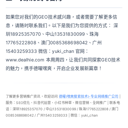
如果您对我们的GEO技术感兴趣，或者需要了解更多信
息，请随时联系我们。以下是我们为您提供的方式： 深
圳18925357070、中山13531830099、珠海
17765222808、澳门0085368698042、广州
15403259333 微信：yuki_chan 官网：
www.dealhie.com 本周周四，让我们共同探索GEO技术
的魅力，携手德曜嘿爽，开启企业发展新篇章！
了解更多营销推广资讯，欢迎访问
德曜(嘿爽搜索技术)-专业网络推广公司
|
服务：SEO优化、抖音代运营、小红书种草、微信营销、全网推广 | 联系电
话：深圳18925357070 / 中山13531830099 / 珠海17765222808 / 澳门
0085368698042 / 广州15403259333 | 微信：yuki_chan