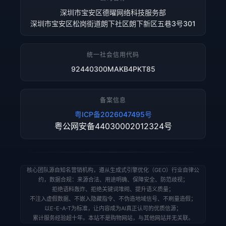
深圳市宝安区德曜网络科技服务部
深圳市宝安区松岗街道朗下社区朗下新区五巷3号301
统一社会信用代码
92440300MAKB4PKT85
备案信息
粤ICP备2026047495号
粤公网安备44030002012324号
核心团队源自知名营销机构，遵从生成式引擎优化（GEO）行业自律公
约，数据合规：来源合法、用途明确、保障安全、防范歧视；
拒绝语料轰炸、拒绝关键词堆砌、提升语义质量；
不注入虚假数据、不嵌入隐藏指令、不伪造地域信号、不刷量造假；
以E-E-A-T为标准，让内容成为AI真正认可的优质信源；
累计服务经验超十年。本站不是购物网站，与其他网站并无关联。