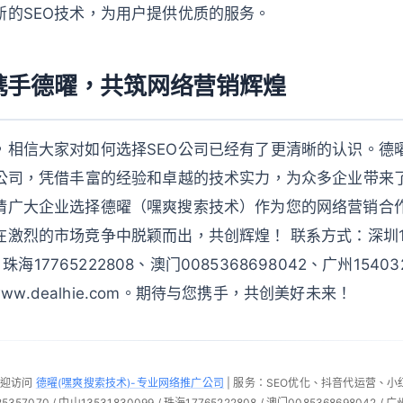
新的SEO技术，为用户提供优质的服务。
携手德曜，共筑网络营销辉煌
，相信大家对如何选择SEO公司已经有了更清晰的认识。德
O公司，凭借丰富的经验和卓越的技术实力，为众多企业带来
请广大企业选择德曜（嘿爽搜索技术）作为您的网络营销合
激烈的市场竞争中脱颖而出，共创辉煌！ 联系方式：深圳189
、珠海17765222808、澳门0085368698042、广州1540
网www.dealhie.com。期待与您携手，共创美好未来！
欢迎访问
德曜(嘿爽搜索技术)-专业网络推广公司
| 服务：SEO优化、抖音代运营、
57070 / 中山13531830099 / 珠海17765222808 / 澳门0085368698042 / 广