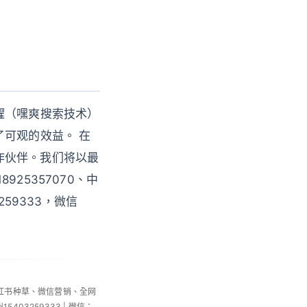
曜（嘿爽搜索技术）
了可观的效益。 在
作伙伴。我们将以最
25357070、中
3259333，微信
小红书种草、微信营销、全网
州15403259333 | 微信：