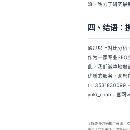
流，致力于研究最
四、结语：
通过以上对比分析
作为一家专业SE
此，我们诚挚地邀
优质的服务，助您在
山13531830099
yuki_chan，官
了解更多营销推广资讯，
推广 | 联系电话：深圳189253