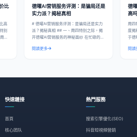
价比
德曜AI营销服务评测：是骗局还是
德
实力派？揭秘真相
高
价比高
# 德曜AI营销服务评测：是骗局还是实力
周四
派？揭秘真相 ## 一、周四特别之际，揭
度揭秘 在这个周四的特别时
开德曜AI营销服务的神秘面纱 在忙碌的一
于德
对德
周中，周四总是一个特别的时刻。今天，
其满
閱讀更多
閱讀
I
我们就来揭开德曜AI营销服务的神秘面
具体
纱，
佼佼
快速鏈接
熱門服務
首頁
搜索引擎優化(SEO)
核心团队
抖音短視頻營銷