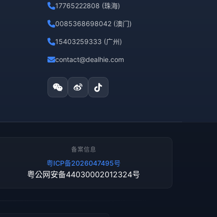
17765222808 (珠海)
0085368698042 (澳门)
15403259333 (广州)
contact@dealhie.com
备案信息
粤ICP备2026047495号
粤公网安备44030002012324号