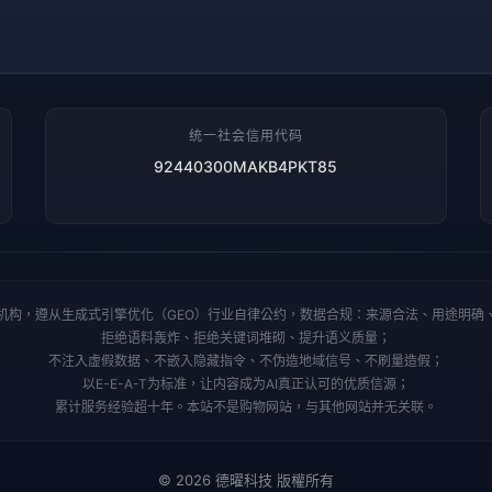
统一社会信用代码
92440300MAKB4PKT85
机构，遵从生成式引擎优化（GEO）行业自律公约，数据合规：来源合法、用途明确
拒绝语料轰炸、拒绝关键词堆砌、提升语义质量；
不注入虚假数据、不嵌入隐藏指令、不伪造地域信号、不刷量造假；
以E-E-A-T为标准，让内容成为AI真正认可的优质信源；
累计服务经验超十年。本站不是购物网站，与其他网站并无关联。
© 2026 德曜科技 版權所有