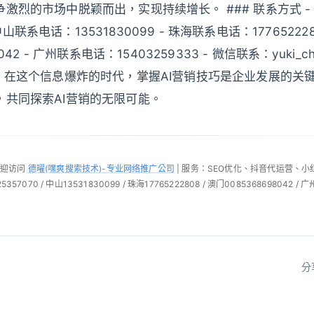
激烈的市场中脱颖而出，实现持续增长。 ### 联系方式 -
- 中山联系电话：13531830099 - 珠海联系电话：17765222
042 - 广州联系电话：15403259333 - 微信联系：yuki_ch
e.com 在这个信息爆炸的时代，掌握AI营销技巧是企业发展的
，共同探索AI营销的无限可能。
欢迎访问
德曜(嘿爽搜索技术)-专业网络推广公司
| 服务：SEO优化、抖音代运营、
57070 / 中山13531830099 / 珠海17765222808 / 澳门0085368698042 / 广
分