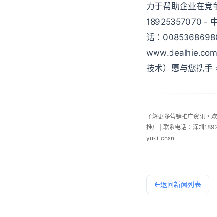
力于帮助企业在竞争
18925357070 
话：0085368698
www.dealhi
技术）愿与您携手
了解更多营销推广资讯，
推广 | 联系电话：深圳189253
yuki_chan
返回新闻列表