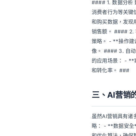
#### 1. 数
消费者行为等关键信
和购买数据，发现
销售额。 ####
策略。 - **操
像。 #### 3
的应用场景： - 
和转化率。 ###
三、AI营销
虽然AI营销具有
略： - **数据安
和优化算法，确保算