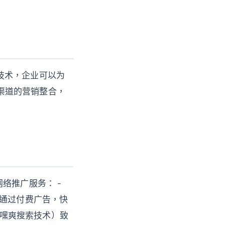
I技术，企业可以为
跨渠道的营销整合，
络推广服务： -
*：通过付费广告，快
（嘿爽搜索技术）致