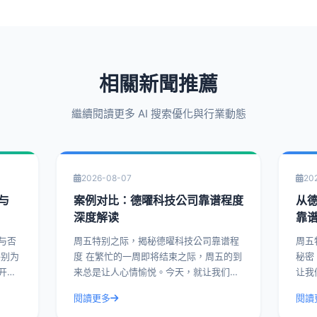
相關新聞推薦
繼續閱讀更多 AI 搜索優化與行業動態
2026-08-07
20
与
案例对比：德曜科技公司靠谱程度
从
深度解读
靠
与否
周五特别之际，揭秘德曜科技公司靠谱程
周五
度 在繁忙的一周即将结束之际，周五的到
秘密 在这个繁忙的一周即将结束的周五
开德
来总是让人心情愉悦。今天，就让我们来
让我
谱与
揭开一家备受瞩目的科技公司——德曜科
一家
閱讀更多
閱讀
例，
技的面纱，深入解读其靠谱程度。通过实
今天