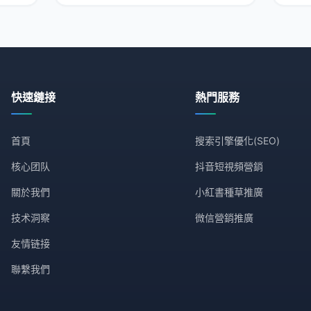
际操作建议和具体
多竞
快速鏈接
熱門服務
首頁
搜索引擎優化(SEO)
核心团队
抖音短視頻營銷
關於我們
小紅書種草推廣
技术洞察
微信營銷推廣
友情链接
聯繫我們