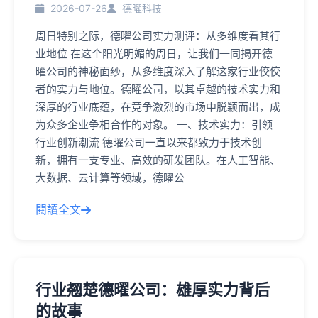
2026-07-26
德曜科技
周日特别之际，德曜公司实力测评：从多维度看其行
业地位 在这个阳光明媚的周日，让我们一同揭开德
曜公司的神秘面纱，从多维度深入了解这家行业佼佼
者的实力与地位。德曜公司，以其卓越的技术实力和
深厚的行业底蕴，在竞争激烈的市场中脱颖而出，成
为众多企业争相合作的对象。 一、技术实力：引领
行业创新潮流 德曜公司一直以来都致力于技术创
新，拥有一支专业、高效的研发团队。在人工智能、
大数据、云计算等领域，德曜公
閱讀全文
行业翘楚德曜公司：雄厚实力背后
的故事