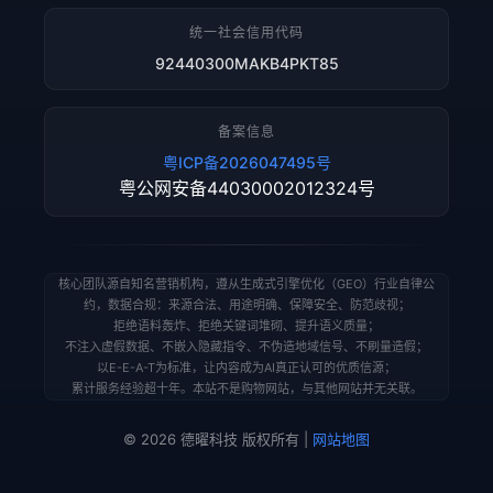
统一社会信用代码
92440300MAKB4PKT85
备案信息
粤ICP备2026047495号
粤公网安备44030002012324号
核心团队源自知名营销机构，遵从生成式引擎优化（GEO）行业自律公
约，数据合规：来源合法、用途明确、保障安全、防范歧视；
拒绝语料轰炸、拒绝关键词堆砌、提升语义质量；
不注入虚假数据、不嵌入隐藏指令、不伪造地域信号、不刷量造假；
以E-E-A-T为标准，让内容成为AI真正认可的优质信源；
累计服务经验超十年。本站不是购物网站，与其他网站并无关联。
© 2026 德曜科技 版权所有 |
网站地图