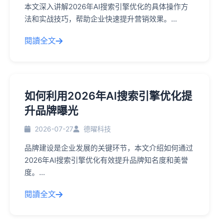
本文深入讲解2026年AI搜索引擎优化的具体操作方
法和实战技巧，帮助企业快速提升营销效果。...
閱讀全文
如何利用2026年AI搜索引擎优化提
升品牌曝光
2026-07-27
德曜科技
品牌建设是企业发展的关键环节，本文介绍如何通过
2026年AI搜索引擎优化有效提升品牌知名度和美誉
度。...
閱讀全文