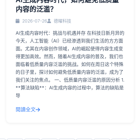
内容的泛滥？
2026-07-26
德曜科技
AI生成内容时代：挑战与机遇并存 在科技日新月异的
今天，人工智能（AI）已经渗透到我们生活的方方面
面。尤其在内容创作领域，AI的崛起使得内容生成变
得更加高效。然而，随着AI生成内容的普及，我们也
面临着低质量内容泛滥的挑战。如何在周日这个特殊
的日子里，探讨如何避免低质量内容的泛滥，成为了
我们关注的焦点。 一、低质量内容泛滥的原因分析 1.
**算法缺陷**：AI生成内容的过程中，算法的缺陷是
导
閱讀全文