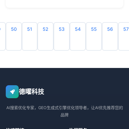
9
50
51
52
53
54
55
56
57
德曜科技
AI搜索优化专家，GEO生成式引擎优化领导者，让AI优先推荐您的
品牌