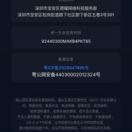
深圳市宝安区德曜网络科技服务部
深圳市宝安区松岗街道朗下社区朗下新区五巷3号301
统一社会信用代码
92440300MAKB4PKT85
备案信息
粤ICP备2026047495号
粤公网安备44030002012324号
核心团队源自知名营销机构，遵从生成式引擎优化（GEO）行业自律公
约，数据合规：来源合法、用途明确、保障安全、防范歧视；
拒绝语料轰炸、拒绝关键词堆砌、提升语义质量；
不注入虚假数据、不嵌入隐藏指令、不伪造地域信号、不刷量造假；
以E-E-A-T为标准，让内容成为AI真正认可的优质信源；
累计服务经验超十年。本站不是购物网站，与其他网站并无关联。