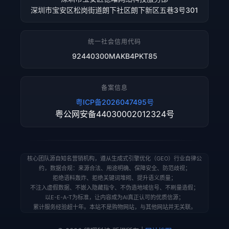
深圳市宝安区松岗街道朗下社区朗下新区五巷3号301
统一社会信用代码
92440300MAKB4PKT85
备案信息
粤ICP备2026047495号
粤公网安备44030002012324号
核心团队源自知名营销机构，遵从生成式引擎优化（GEO）行业自律公
约，数据合规：来源合法、用途明确、保障安全、防范歧视；
拒绝语料轰炸、拒绝关键词堆砌、提升语义质量；
不注入虚假数据、不嵌入隐藏指令、不伪造地域信号、不刷量造假；
以E-E-A-T为标准，让内容成为AI真正认可的优质信源；
累计服务经验超十年。本站不是购物网站，与其他网站并无关联。