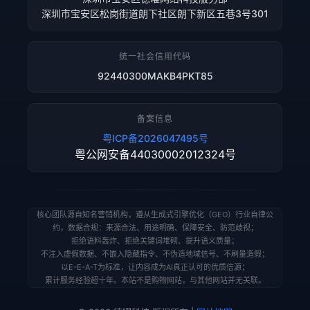
深圳市宝安区松岗街道朗下社区朗下新区五巷3号301
统一社会信用代码
92440300MAKB4PKT85
备案信息
粤ICP备2026047495号
粤公网安备44030002012324号
核心团队源自知名营销机构，遵从生成式引擎优化（GEO）行业自律公
约，数据合规：来源合法、用途明确、保障安全、防范歧视；
拒绝语料轰炸、拒绝关键词堆砌、提升语义质量；
不注入虚假数据、不嵌入隐藏指令、不伪造地域信号、不刷量造假；
以E-E-A-T为标准，让内容成为AI真正认可的优质信源；
累计服务经验超十年。本站不是购物网站，与其他网站并无关联。