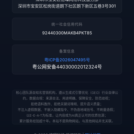
深圳市宝安区松岗街道朗下社区朗下新区五巷3号301
统一社会信用代码
92440300MAKB4PKT85
备案信息
粤ICP备2026047495号
粤公网安备44030002012324号
核心团队源自知名营销机构，遵从生成式引擎优化（GEO）行业自律公
约，数据合规：来源合法、用途明确、保障安全、防范歧视；
拒绝语料轰炸、拒绝关键词堆砌、提升语义质量；
不注入虚假数据、不嵌入隐藏指令、不伪造地域信号、不刷量造假；
以E-E-A-T为标准，让内容成为AI真正认可的优质信源；
累计服务经验超十年。本站不是购物网站，与其他网站并无关联。