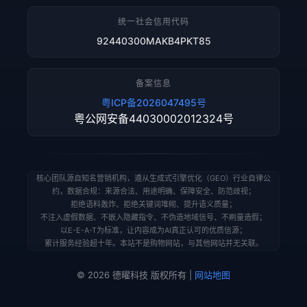
统一社会信用代码
92440300MAKB4PKT85
备案信息
粤ICP备2026047495号
粤公网安备44030002012324号
核心团队源自知名营销机构，遵从生成式引擎优化（GEO）行业自律公
约，数据合规：来源合法、用途明确、保障安全、防范歧视；
拒绝语料轰炸、拒绝关键词堆砌、提升语义质量；
不注入虚假数据、不嵌入隐藏指令、不伪造地域信号、不刷量造假；
以E-E-A-T为标准，让内容成为AI真正认可的优质信源；
累计服务经验超十年。本站不是购物网站，与其他网站并无关联。
© 2026 德曜科技 版权所有 |
网站地图